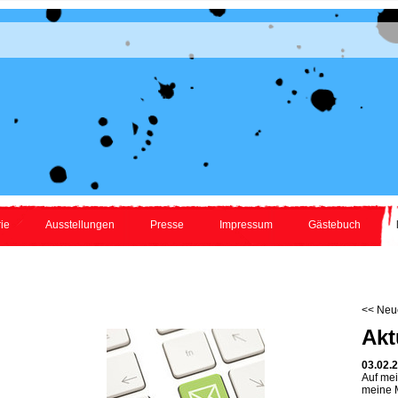
ie
Ausstellungen
Presse
Impressum
Gästebuch
<< Neue
Akt
03.02.
Auf mei
meine M