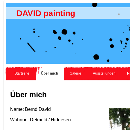
DAVID painting
Startseite
Über mich
Galerie
Ausstellungen
P
Über mich
Name: Bernd David
Wohnort: Detmold / Hiddesen